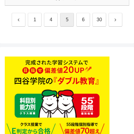
前
次
1
4
5
6
30
へ
へ