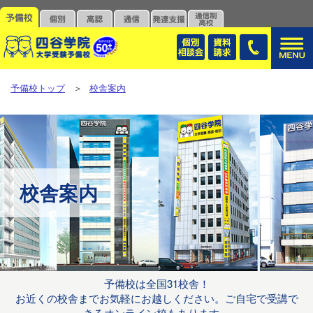
予備校トップ
＞
校舎案内
校舎案内
予備校は全国31校舎！
お近くの校舎までお気軽にお越しください。ご自宅で受講で
きるオンライン校もあります。