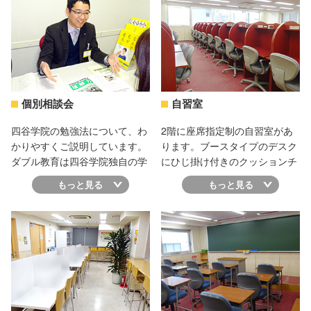
C2階段を降りると、前方道路
の左側に四谷学院の黄色い看板
が見えます。1階が受付です。
個別相談会
自習室
四谷学院の勉強法について、わ
2階に座席指定制の自習室があ
かりやすくご説明しています。
ります。ブースタイプのデスク
ダブル教育は四谷学院独自の学
にひじ掛け付きのクッションチ
習システムです。５５段階って
ェアで勉強に集中できます。定
もっと見る
もっと見る
どんなことするのだろうという
期的に見回りを行い、管理も徹
方、ぜひ一度相談会に参加して
底。大学受験に向けてがんばっ
みてください。スタッフ一同お
ている仲間がたくさんいるの
待ちしております。
で、自然とやる気もパワーアッ
プ！このほか自由席自習室とし
て通常教室を常時開放していま
すので、他の予備校でありがち
な席取り競争とは無縁！いつで