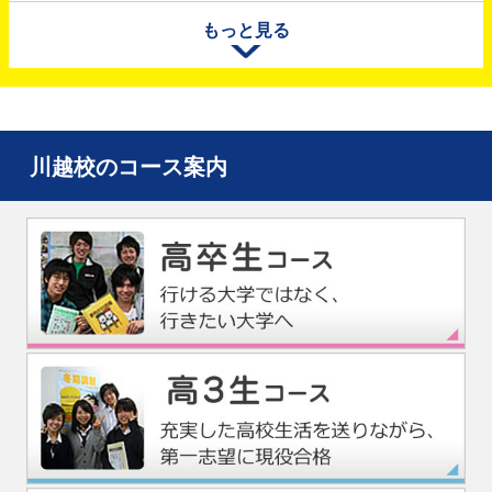
九州・熊本での地震により被災された皆様、またそのご家族
もっと見る
の方々に心からお見舞い申し上げます。皆様の安全と、一日
も早い復旧・復興をお祈りいたします。
「面接対策特別講座」先着順申込受付中！
川越校のコース案内
個別相談会実施中！
2026年合格速報を公開中！
2026年度 大学入学共通テスト特集
保護者体験談が増えました！
四谷学院マンガ公開中！
パンフレット資料請求受付中！