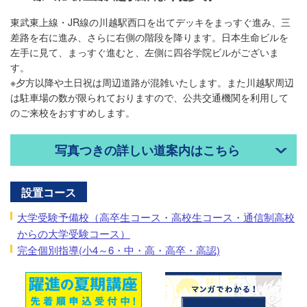
東武東上線・JR線の川越駅西口を出てデッキをまっすぐ進み、三
差路を右に進み、さらに右側の階段を降ります。日本生命ビルを
左手に見て、まっすぐ進むと、左側に四谷学院ビルがございま
す。
※夕方以降や土日祝は周辺道路が混雑いたします。また川越駅周辺
は駐車場の数が限られておりますので、公共交通機関を利用して
のご来校をおすすめします。
写真つきの詳しい道案内はこちら
設置コース
大学受験予備校（高卒生コース・高校生コース・通信制高校
からの大学受験コース）
完全個別指導(小4～6・中・高・高卒・高認)