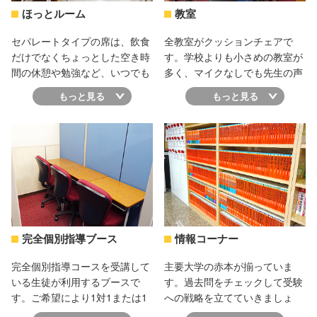
も快適に勉強できる環境が整っ
ほっとルーム
教室
ています。
セパレートタイプの席は、飲食
全教室がクッションチェアで
だけでなくちょっとした空き時
す。学校よりも小さめの教室が
間の休憩や勉強など、いつでも
多く、マイクなしでも先生の声
自由に利用できます。気分を変
がよく聞こえる広さです。他の
もっと見る
もっと見る
えて一息ついたら、またがんば
予備校のように100名入るよう
る気力がわいてきますよ。
な大教室はありません。どの教
室も集中して授業が受けられま
す。
完全個別指導ブース
情報コーナー
完全個別指導コースを受講して
主要大学の赤本が揃っていま
いる生徒が利用するブースで
す。過去問をチェックして受験
す。ご希望により1対1または1
への戦略を立てていきましょ
対2で指導が受けられます。大
う。