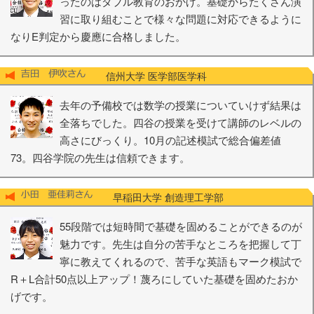
ったのはダブル教育のおかげ。基礎からたくさん演
習に取り組むことで様々な問題に対応できるように
なりE判定から慶應に合格しました。
信州大学 医学部医学科
去年の予備校では数学の授業についていけず結果は
全落ちでした。四谷の授業を受けて講師のレベルの
高さにびっくり。10月の記述模試で総合偏差値
73。四谷学院の先生は信頼できます。
早稲田大学 創造理工学部
55段階では短時間で基礎を固めることができるのが
魅力です。先生は自分の苦手なところを把握して丁
寧に教えてくれるので、苦手な英語もマーク模試で
R＋L合計50点以上アップ！蔑ろにしていた基礎を固めたおか
げです。