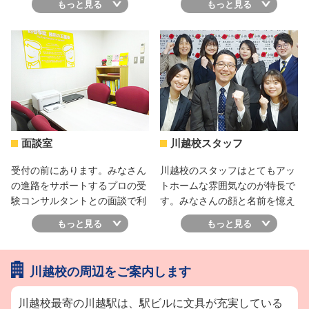
もっと見る
もっと見る
学受験対策、学校補習を中心
に、定期テスト前だけ受けるこ
ともできます。予備校の授業と
併用受講することもできます。
面談室
川越校スタッフ
受付の前にあります。みなさん
川越校のスタッフはとてもアッ
の進路をサポートするプロの受
トホームな雰囲気なのが特長で
験コンサルタントとの面談で利
す。みなさんの顔と名前を憶え
用します。進路のこと、受験の
て応援しますので、何でも気軽
もっと見る
もっと見る
こと、勉強のこと、個室ですか
にお声掛けください。充実の予
ら周りを気にせずに何でも相談
備校生活になるよう、強力にバ
できます。
ックアップします！
川越校の周辺をご案内します
川越校最寄の川越駅は、駅ビルに文具が充実している