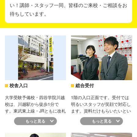
い！講師・スタッフ一同、皆様のご来校・ご相談をお
待ちしています。
校舎入口
総合受付
大学受験予備校・四谷学院川越
1階の入口正面です。受付では
校は、川越駅から徒歩1分で
明るいスタッフが笑顔で対応し
す。東武東上線・JRともに改札
ます。資料だけもらいたいとい
が2階ですので、そのまま川越
う方も、お気軽にお立ち寄りく
もっと見る
もっと見る
駅西口を出てペデストリアンデ
ださい。
ッキを進み、突き当たり右手の