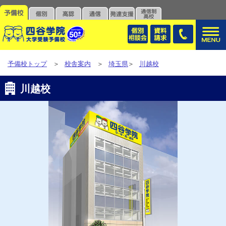
予備校トップ
＞
校舎案内
＞
埼玉県
＞
川越校
川越校