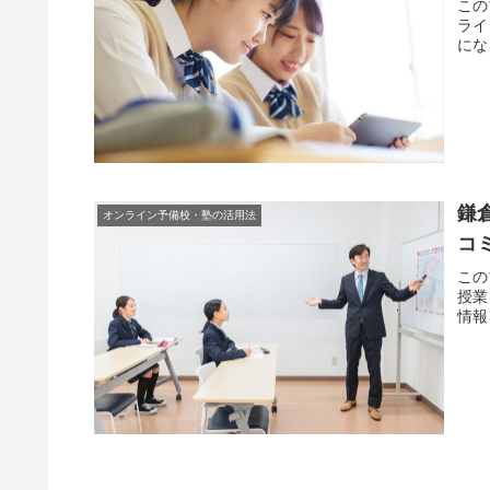
この
ライ
にな
鎌
オンライン予備校・塾の活用法
コ
この
授業
情報