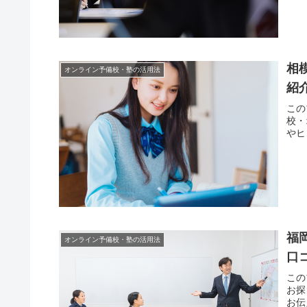
相
オンライン予備校・塾の活用法
紹
この
校・
やヒ
福
オンライン予備校・塾の活用法
口
この
お探
お伝