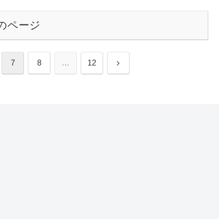
のページ
次
7
8
…
12
へ