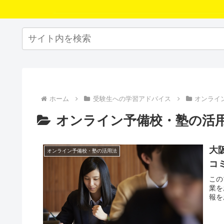
ホーム
受験生への学習アドバイス
オンライ
オンライン予備校・塾の活
大
オンライン予備校・塾の活用法
コ
この
業を
報を