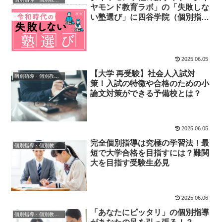
ヤモンド教育ラボ」の「失敗しな
い塾選び」に四谷学院（個別指
導）が掲載開始！
2025.06.05
【大学 再受験】社会人入試対
個別指導・個別教室の活用法
策！入試の特徴や合格のための小
論文対策ができる予備校とは？
2025.06.05
完全個別指導は究極の学習法！最
個別指導・個別教室の活用法
短で大学合格を目指すには？難関
大を目指す受験生必見
2025.06.06
「あなたにピッタリ」の個別指導
個別指導・個別教室の活用法