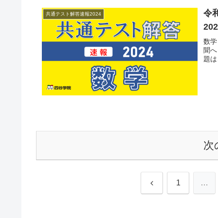
令
共通テスト解答速報2024
20
数学
聞へ
題は
次
前
1
…
へ