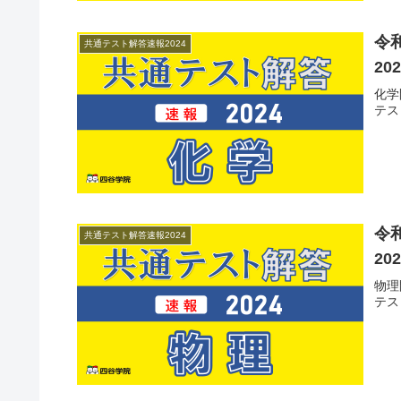
令
共通テスト解答速報2024
20
化学
テス
令
共通テスト解答速報2024
20
物理
テス