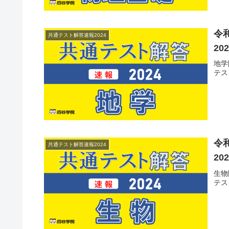
令
共通テスト解答速報2024
20
地学
テス
令
共通テスト解答速報2024
20
生物
テス