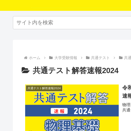
ホーム
大学受験情報
共通テスト
共通
共通テスト解答速報2024
令
共通テスト解答速報2024
速報
物理
共通