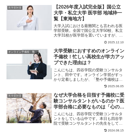
【2026年度入試完全版】国公立
医学部対策
大学・私立大学 医学部 地域枠一
覧【東海地方】
大学入試における最難関とも言われる医
学部受験。全国で国公立大学50校、私立
大学31校が医学部を置いていますが、い
ずれの大学も入ることは簡単ではありま
2025.12.10
せん。しかし...
大学受験におすすめのオンライン
オンライン予備校・塾の活用法
予備校！忙しい高校生が学力アッ
プできた理由は？
こんにちは、四谷学院の受験コンサルタ
ント、田中です。オンライン学習がすっ
かり定着しましたが、「塾や予備校はや
っぱりオンラインがいい」と思っている
2025.06.05
方もいらっしゃる...
なぜ大学合格を目指す予備校に受
医学部対策
験コンサルタントがいるのか？医
学部合格に必要なものは「心のサ
ポート」
こんにちは、四谷学院で受験コンサルタ
ントをしている山中です。本日も四谷学
院で受験コンサルタントの先生をしてい
る先生から届いたエピソードをご紹介し
2024.08.15