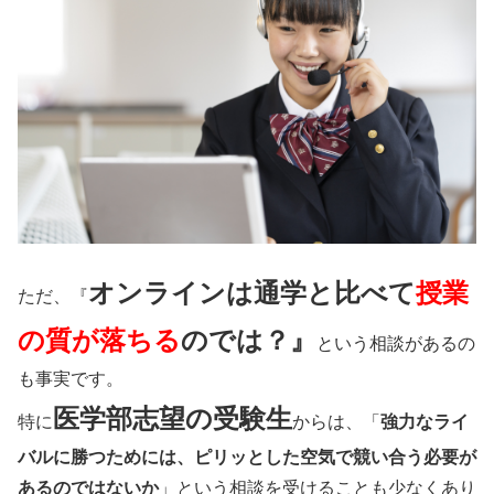
オンラインは通学と比べて
授業
ただ、『
の質が落ちる
のでは？』
という相談があるの
も事実です。
医学部志望の受験生
特に
からは、「
強力なライ
バルに勝つためには、ピリッとした空気で競い合う必要が
あるのではないか
」という相談を受けることも少なくあり