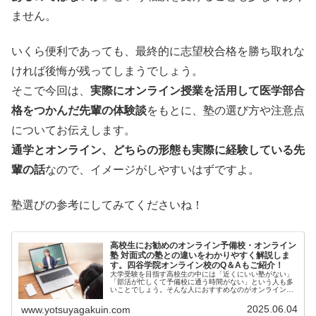
ません。
いくら便利であっても、最終的に志望校合格を勝ち取れな
ければ後悔が残ってしまうでしょう。
そこで今回は、
実際にオンライン授業を活用して医学部合
格をつかんだ先輩の体験談
をもとに、塾の選び方や注意点
についてお伝えします。
通学とオンライン、どちらの形態も実際に経験している先
輩の話
なので、イメージがしやすいはずですよ。
塾選びの参考にしてみてくださいね！
高校生にお勧めのオンライン予備校・オンライン
塾 対面式の塾との違いをわかりやすく解説しま
す。四谷学院オンライン校のQ＆Aもご紹介！
大学受験を目指す高校生の中には「近くにいい塾がない」
「部活が忙しくて予備校に通う時間がない」という人も多
いことでしょう。そんな人におすすめなのがオンライン予
備校...
2025.06.04
www.yotsuyagakuin.com