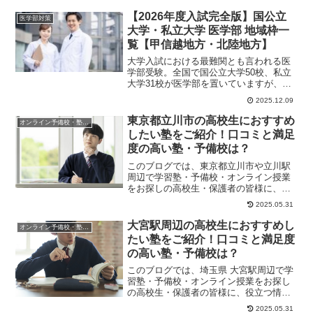
ます。今回は、大...
【2026年度入試完全版】国公立
医学部対策
大学・私立大学 医学部 地域枠一
覧【甲信越地方・北陸地方】
大学入試における最難関とも言われる医
学部受験。全国で国公立大学50校、私立
大学31校が医学部を置いていますが、い
ずれの大学も入ることは簡単ではありま
2025.12.09
せん。しかし...
東京都立川市の高校生におすすめ
オンライン予備校・塾の活用法
したい塾をご紹介！口コミと満足
度の高い塾・予備校は？
このブログでは、東京都立川市や立川駅
周辺で学習塾・予備校・オンライン授業
をお探しの高校生・保護者の皆様に、役
立つ情報やヒントになる情報をお伝えし
2025.05.31
ます。高校生が塾...
大宮駅周辺の高校生におすすめし
オンライン予備校・塾の活用法
たい塾をご紹介！口コミと満足度
の高い塾・予備校は？
このブログでは、埼玉県 大宮駅周辺で学
習塾・予備校・オンライン授業をお探し
の高校生・保護者の皆様に、役立つ情報
やヒントになる情報をお伝えします。高
2025.05.31