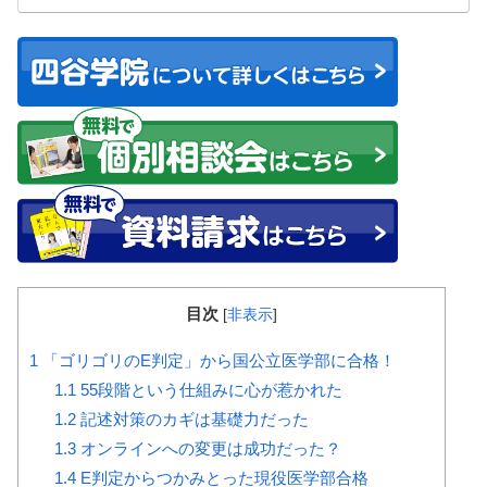
目次
[
非表示
]
1
「ゴリゴリのE判定」から国公立医学部に合格！
1.1
55段階という仕組みに心が惹かれた
1.2
記述対策のカギは基礎力だった
1.3
オンラインへの変更は成功だった？
1.4
E判定からつかみとった現役医学部合格