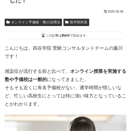
した！
2025.06.06
オンライン予備校・塾の活用法
医学部対策
この記事は
約6分
で読めます。
こんにちは、四谷学院 受験コンサルタントチームの藤川
です！
感染症が流行する前と比べて、
オンライン授業を実施する
塾や予備校は一般的
になってきました。
そもそも近くに有名予備校がない、通学時間が惜しいな
ど、忙しい高校生にとっては特に強い味方となっているこ
とがわかります。