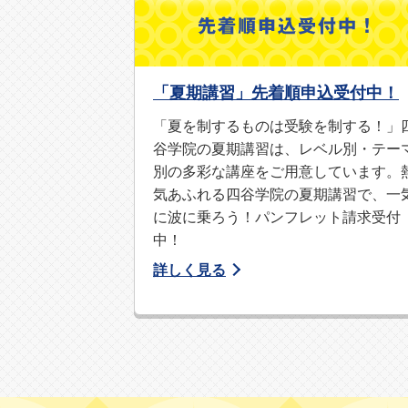
保護者体験談が増えました！
受験に向けての心構えや予備校選び
「夏期講習」先着順申込受付中！
四谷学院マンガ公開中！
「夏を制するものは受験を制する！」
四谷学院のシステムについてマンガ
谷学院の夏期講習は、レベル別・テー
別の多彩な講座をご用意しています。
気あふれる四谷学院の夏期講習で、一
パンフレット資料請求受付中！
に波に乗ろう！パンフレット請求受付
予備校選びで大学の合否が決まりま
中！
詳しく見る