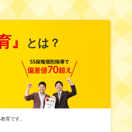
育』
とは？
ル教育です。