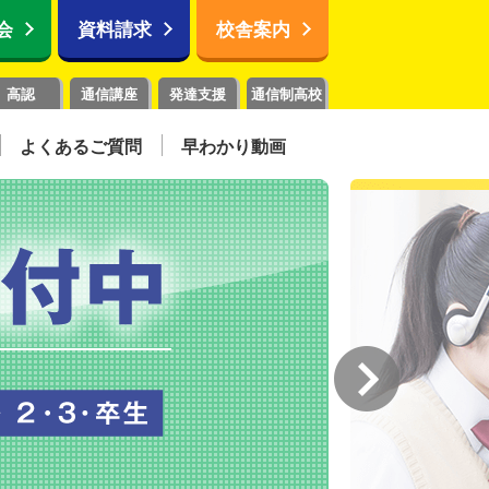
会
資料請求
校舎案内
高認
通信講座
発達支援
通信制高校
よくあるご質問
早わかり動画