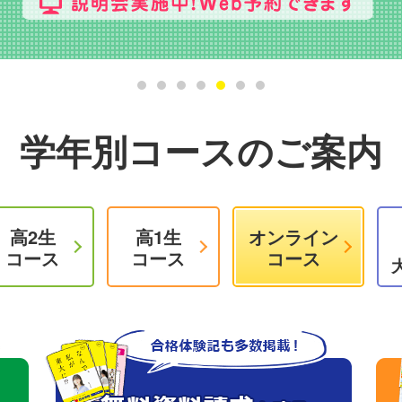
学年別コースのご案内
高2生
高1生
オンライン
コース
コース
コース