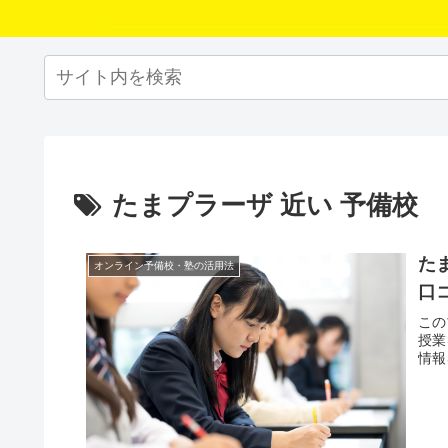
たまプラーザ 近い 予備校
た
オンライン予備校・塾の活用法
口
この
授業
情報