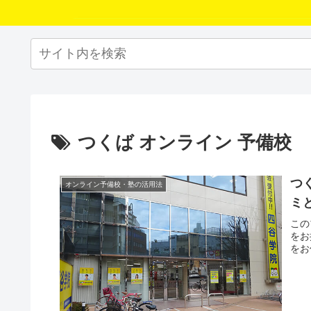
つくば オンライン 予備校
つ
オンライン予備校・塾の活用法
ミ
この
をお
をお