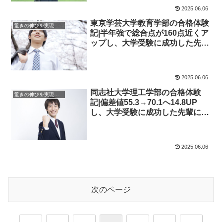
2025.06.06
東京学芸大学教育学部の合格体験
驚きの伸びを実現｜先輩列伝
記|半年強で総合点が160点近くア
ップし、大学受験に成功した先輩
にインタビュー！大学受験予備校
四谷学院
2025.06.06
同志社大学理工学部の合格体験
驚きの伸びを実現｜先輩列伝
記|偏差値55.3→70.1へ14.8UP
し、大学受験に成功した先輩にイ
ンタビュー！大学受験予備校四谷
学院
2025.06.06
次のページ