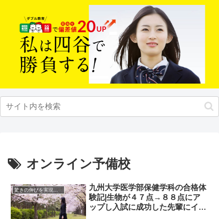
オンライン予備校
九州大学医学部保健学科の合格体
驚きの伸びを実現｜先輩列伝
験記|生物が４７点→８８点にア
ップし入試に成功した先輩にイン
タビュー！大学受験予備校四谷学