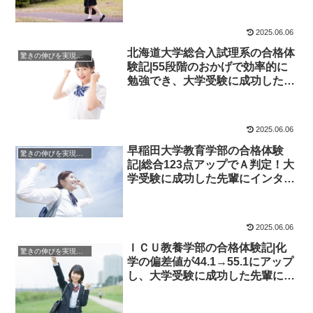
院
2025.06.06
北海道大学総合入試理系の合格体
驚きの伸びを実現｜先輩列伝
験記|55段階のおかげで効率的に
勉強でき、大学受験に成功した先
輩にインタビュー！大学受験予備
校四谷学院
2025.06.06
早稲田大学教育学部の合格体験
驚きの伸びを実現｜先輩列伝
記|総合123点アップでＡ判定！大
学受験に成功した先輩にインタビ
ュー！大学受験予備校四谷学院
2025.06.06
ＩＣＵ教養学部の合格体験記|化
驚きの伸びを実現｜先輩列伝
学の偏差値が44.1→55.1にアップ
し、大学受験に成功した先輩にイ
ンタビュー！大学受験予備校四谷
学院