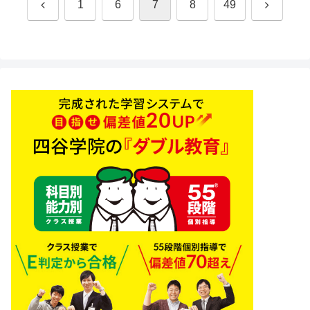
前
次
1
6
7
8
49
へ
へ