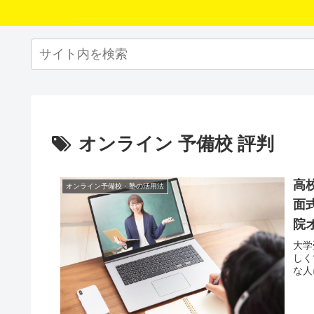
オンライン 予備校 評判
高
オンライン予備校・塾の活用法
面
院
大学
しく
な人