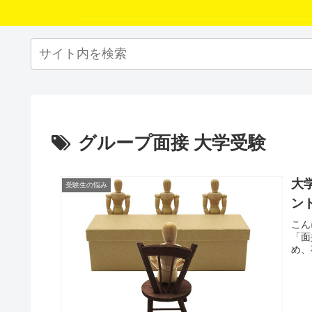
グループ面接 大学受験
大
受験生の悩み
ン
こん
「面
め、