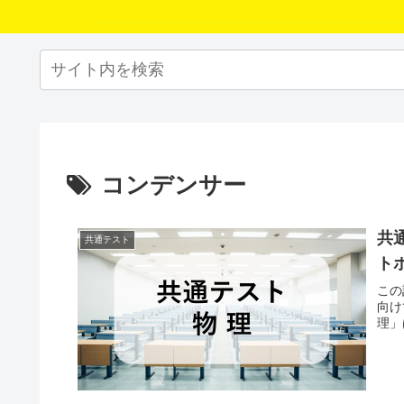
コンデンサー
共
共通テスト
ト
この
向け
理」