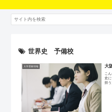
世界史 予備校
大
大学受験情報
こん
史に
担う