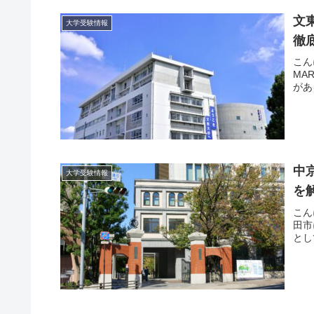
文
大学受験情報
徹
こん
MA
があ
中
大学受験情報
を
こん
田市
とし