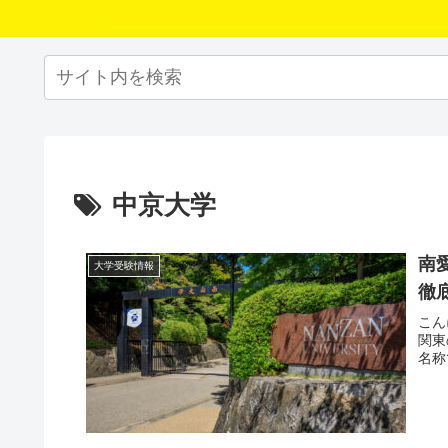
中京大学
南
大学受験情報
徹
こん
関東
名称