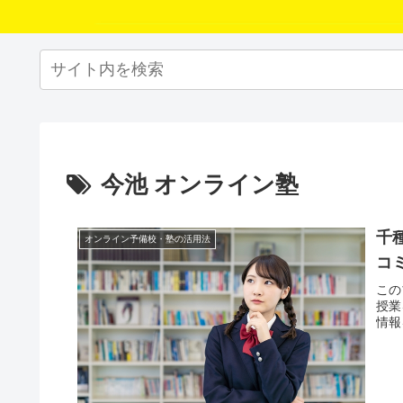
今池 オンライン塾
千
オンライン予備校・塾の活用法
コ
この
授業
情報