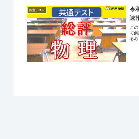
令
共通テスト
速報
この
て解
るみ