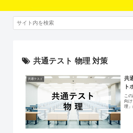
共通テスト 物理 対策
共
共通テスト
ト
この
向け
理」