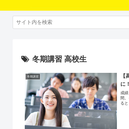
冬期講習 高校生
【
冬期講習
に
成績
間。
ると