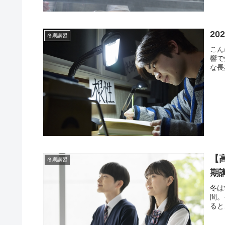
2
冬期講習
こん
響で
な長
【
冬期講習
期
冬は
間。
ると