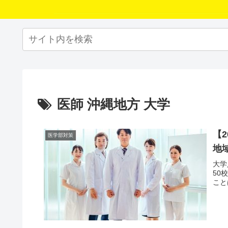
医師 沖縄地方 大学
【
医学部対策
地
大学
50
こと