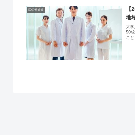
【
医学部対策
地
大学
50
こと