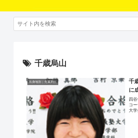
千歳烏山
千
出身地別｜先輩列伝
に
四谷
コー
大学