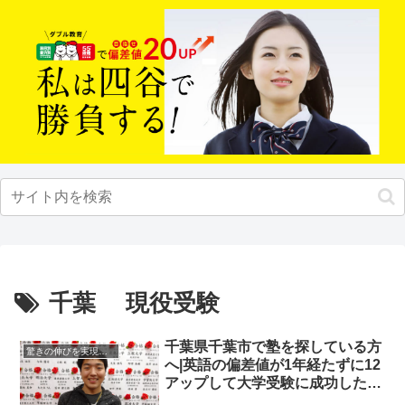
千葉 現役受験
千葉県千葉市で塾を探している方
驚きの伸びを実現｜先輩列伝
へ|英語の偏差値が1年経たずに12
アップして大学受験に成功した先
輩にインタビュー！大学受験予備