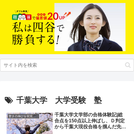
千葉大学 大学受験 塾
千葉大学文学部の合格体験記|総
驚きの伸びを実現｜先輩列伝
合点を150点以上伸ばし、Ｄ判定
から千葉大現役合格を掴んだ先輩
にインタビュー！大学受験予備校