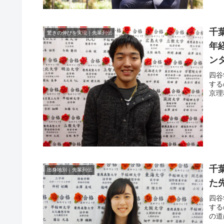
千
驚きの伸びを実現｜先輩列伝
年
ン
四谷
する
京理
千
出身地別｜先輩列伝
た
四谷
する
の道