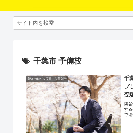
千葉市 予備校
千
驚きの伸びを実現｜先輩列伝
プ
受
四谷
する
で週