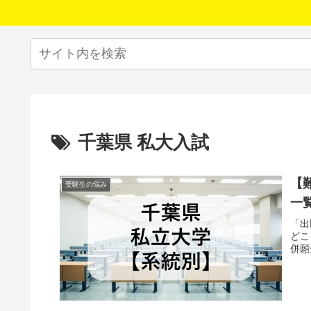
千葉県 私大入試
【
受験生の悩み
一
「出
どこ
併願