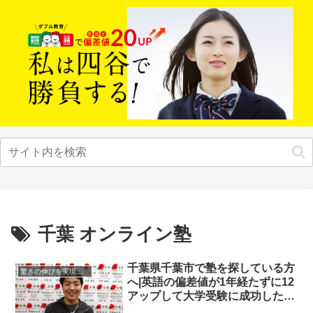
千葉 オンライン塾
千葉県千葉市で塾を探している方
驚きの伸びを実現｜先輩列伝
へ|英語の偏差値が1年経たずに12
アップして大学受験に成功した先
輩にインタビュー！大学受験予備