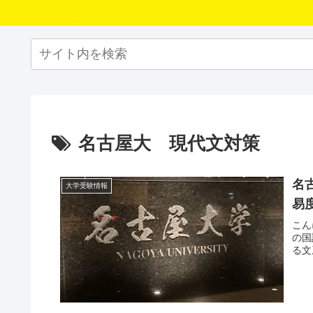
名古屋大 現代文対策
名
大学受験情報
易
こん
の国
る文