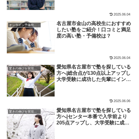
2025.06.04
名古屋市金山の高校生におすすめ
オンライン予備校・塾の活用法
したい塾をご紹介！口コミと満足
度の高い塾・予備校は？
2025.06.04
愛知県名古屋市で塾を探している
驚きの伸びを実現｜先輩列伝
方へ|総合点が130点以上アップし
大学受験に成功した先輩にインタ
ビュー！大学受験予備校四谷学院
2025.06.06
愛知県名古屋市で塾を探している
驚きの伸びを実現｜先輩列伝
方へ|センター本番で入学前より
205点アップし、大学受験に成功
した先輩にインタビュー！大学受
験予備校四谷学院