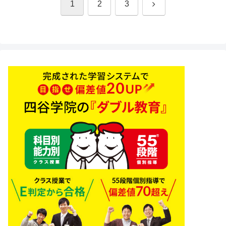
次
1
2
3
へ