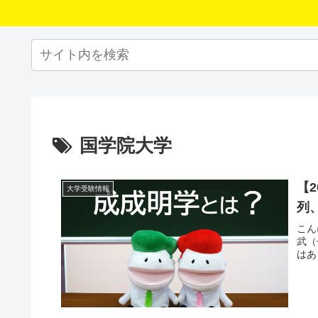
国学院大学
【
大学受験情報
列
こん
武（
はあ