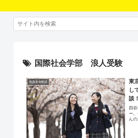
国際社会学部 浪人受験
東
保護者体験談
し
談
四谷
ー。
んの