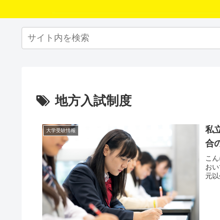
地方入試制度
私
大学受験情報
合
こん
おい
元以