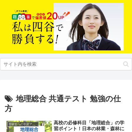
地理総合 共通テスト 勉強の仕
方
高校の必修科目「地理総合」の学
受験生への学習アドバイス
習ポイント！日本の林業・森林に