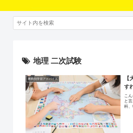
地理 二次試験
【
教科別学習アドバイス
す
こん
と言
科、