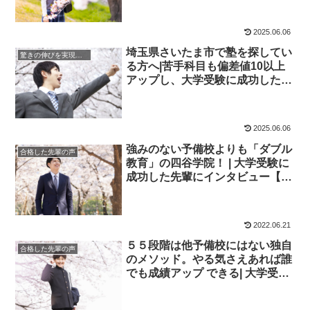
験予備校四谷学院
2025.06.06
埼玉県さいたま市で塾を探してい
驚きの伸びを実現｜先輩列伝
る方へ|苦手科目も偏差値10以上
アップし、大学受験に成功した先
輩にインタビュー！大学受験予備
校四谷学院
2025.06.06
強みのない予備校よりも「ダブル
合格した先輩の声
教育」の四谷学院！ | 大学受験に
成功した先輩にインタビュー【大
学受験予備校四谷学院】
2022.06.21
５５段階は他予備校にはない独自
合格した先輩の声
のメソッド。やる気さえあれば誰
でも成績アップ できる| 大学受験
に成功した先輩にインタビュー
【大学受験予備校四谷学院】