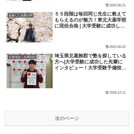
2022.06.21
５５段階は毎回同じ先生に教えて
合格した先輩の声
もらえるのが魅力！東北大薬学部
に現役合格 | 大学受験に成功した
先輩にインタビュー【大学受験予
備校四谷学院】
2022.06.22
埼玉県北葛飾郡で塾を探している
出身地別｜先輩列伝
方へ|大学受験に成功した先輩に
インタビュー！大学受験予備校四
谷学院
2020.12.11
次のページ