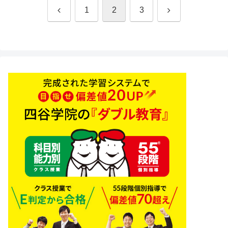
前
次
1
2
3
へ
へ