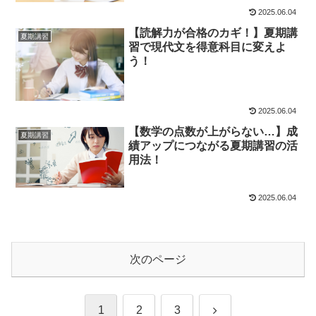
2025.06.04
【読解力が合格のカギ！】夏期講
夏期講習
習で現代文を得意科目に変えよ
う！
2025.06.04
【数学の点数が上がらない…】成
夏期講習
績アップにつながる夏期講習の活
用法！
2025.06.04
次のページ
次
1
2
3