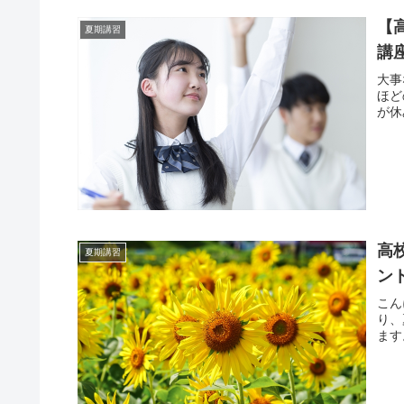
【
夏期講習
講
大事
ほど
が休
高
夏期講習
ン
こん
り、
ます