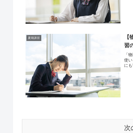
【
夏期講習
習
「物
使い
にも
次