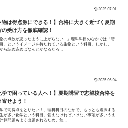
2025.07.01
生物は得点源にできる！】合格に大きく近づく夏期
習の受け方を徹底確認！
物の点数が思ったように上がらない...」理科科目のなかでは「暗
目」というイメージを持たれている生物という科目。しかし、
から詰め込めばなんとかなるだろ...
2025.06.04
化学で困っている人へ！】夏期講習で志望校合格を
き寄せよう！
学で高得点をとりたい！」理科科目のなかで、もっとも選択する
生が多い化学という科目。覚えなければいけない事項が多いうえ
計算問題もよく出題されるため、勉...