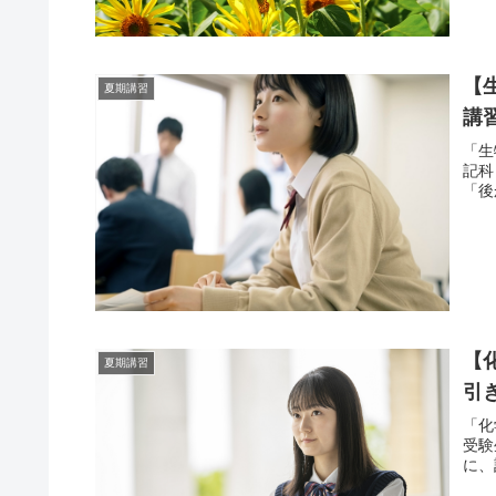
【
夏期講習
講
「生
記科
「後
【
夏期講習
引
「化
受験
に、