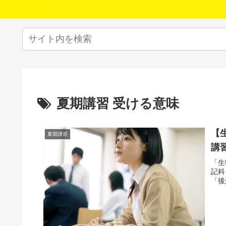
夏期講習 受ける意味
【
夏期講習
講
「生
記科
「後