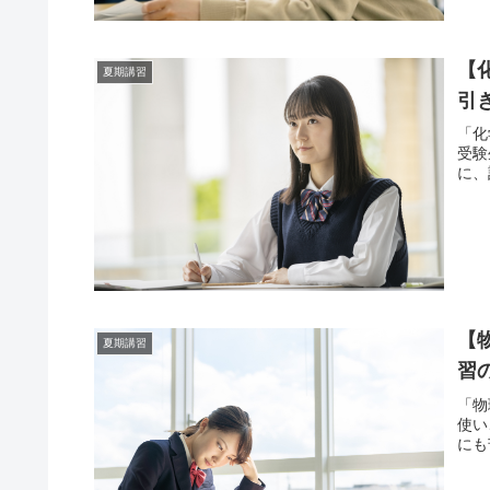
【
夏期講習
引
「化
受験
に、
【
夏期講習
習
「物
使い
にも