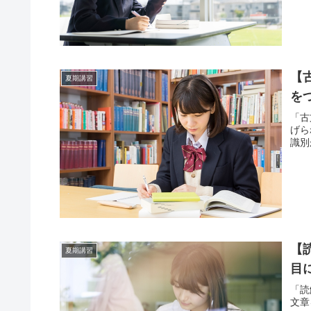
【
夏期講習
を
「古
げら
識別
【
夏期講習
目
「読
文章