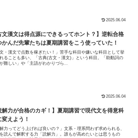
2025.06.04
古文漢文は得点源にできるってホント？】逆転合格
つかんだ先輩たちは夏期講習をこう使っていた！
文・漢文で点数を稼ぎたい！」苦手な科目や嫌いな科目として挙
れることも多い、「古典(古文・漢文)」という科目。「助動詞の
が難しい」や「主語がわかりづら...
2025.06.04
読解力が合格のカギ！】夏期講習で現代文を得意科
に変えよう！
解力ってどう上げれば良いの？」文系・理系問わず求められる、
を読んで解釈する力「読解力」。誰もが高めたいとは思うもの