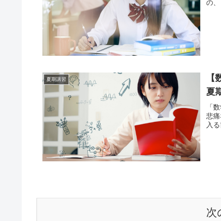
の、
【
夏期講習
夏
「数
悲痛
入る
次