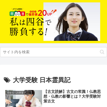
大学受験 日本霊異記
【古文読解】古文の常識！仏教思
受験生への学習アドバイス
想・仏教の影響とは？大学受験対
策古文