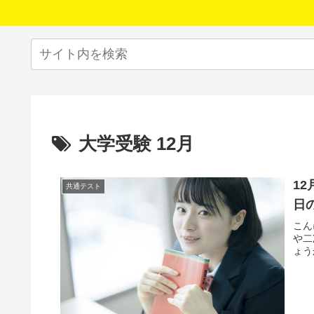
大学受験 12月
1
共通テスト
日
こん
や二
ょう