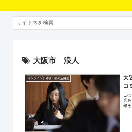
大阪市 浪人
大
オンライン予備校・塾の活用法
コ
この
業を
報を