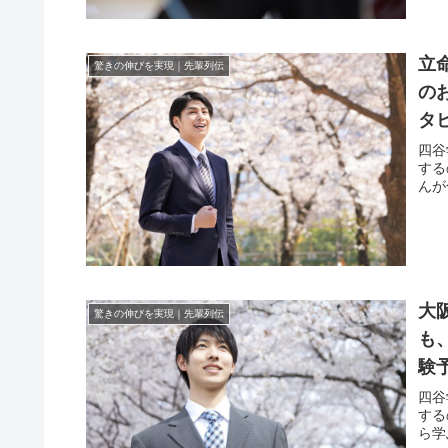
立
驚きの伸びを実現｜先輩列伝
の
タ
四谷
する
んが
大
驚きの伸びを実現｜先輩列伝
も
験
四谷
する
ら学