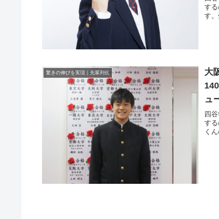
する
す。
大
驚きの伸びを実現｜先輩列伝
1
ュ
四谷
する
くん