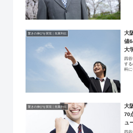
大
驚きの伸びを実現｜先輩列伝
値
大
四谷
する
科に
大
驚きの伸びを実現｜先輩列伝
7
ュ
四谷