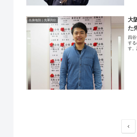
大
出身地別｜先輩列伝
た
四谷
する
す。
前