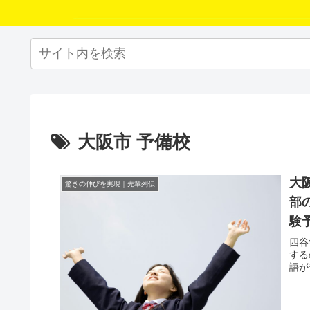
大阪市 予備校
大
驚きの伸びを実現｜先輩列伝
部
験
四谷
する
語が