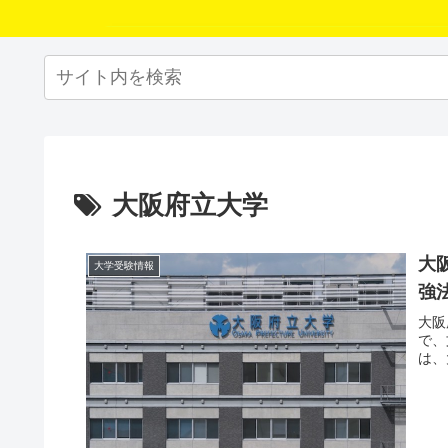
大阪府立大学
大
大学受験情報
強
大阪
で、
は、