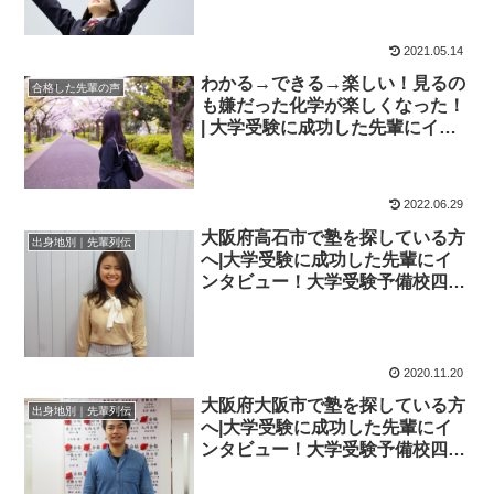
2021.05.14
わかる→できる→楽しい！見るの
合格した先輩の声
も嫌だった化学が楽しくなった！
| 大学受験に成功した先輩にイン
タビュー【大学受験予備校四谷学
院】
2022.06.29
大阪府高石市で塾を探している方
出身地別｜先輩列伝
へ|大学受験に成功した先輩にイ
ンタビュー！大学受験予備校四谷
学院
2020.11.20
大阪府大阪市で塾を探している方
出身地別｜先輩列伝
へ|大学受験に成功した先輩にイ
ンタビュー！大学受験予備校四谷
学院