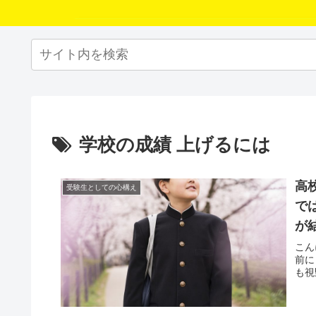
学校の成績 上げるには
高
受験生としての心構え
で
が
こん
前に
も視