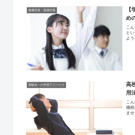
【
推薦対策・面接対策
め
こん
とい
よう
高
受験生への学習アドバイス
用
こん
備校
ませ