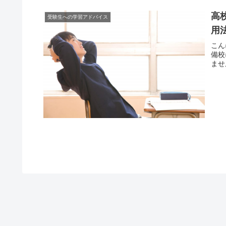
高
受験生への学習アドバイス
用
こん
備校
ませ