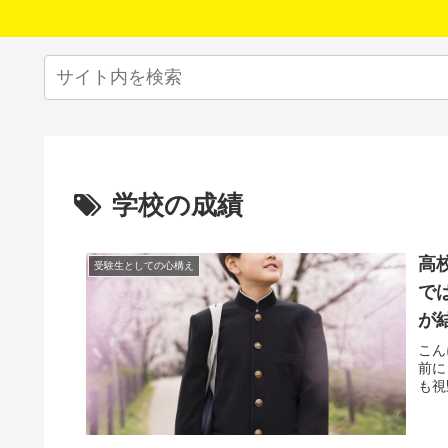
学校の成績
高
受験生としての心構え
で
が
こん
前に
も視