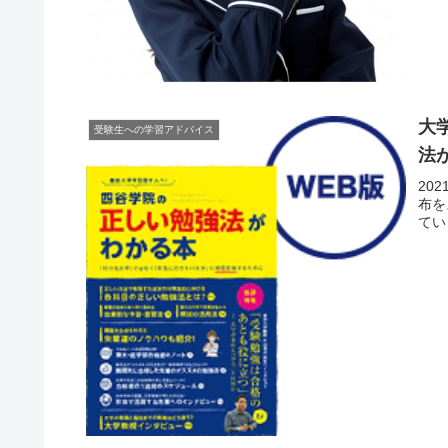
大
受験生への学習アドバイス
法
20
布を
てい