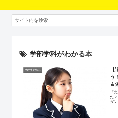
学部学科がわかる本
【
受験生の悩み
う
＆
「文
た？
ダン