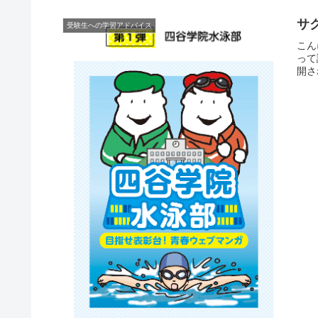
サ
受験生への学習アドバイス
こん
って
開さ