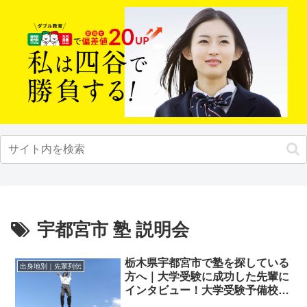
宇都宮市 塾 説明会
栃木県宇都宮市で塾を探している
出身地別｜先輩列伝
方へ｜大学受験に成功した先輩に
インタビュー！大学受験予備校四
谷学院