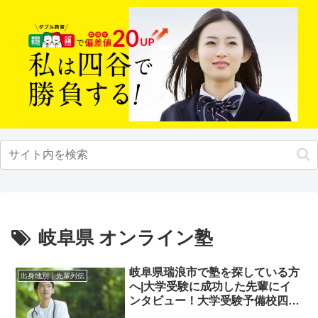
岐阜県 オンライン塾
岐阜県瑞浪市で塾を探している方
出身地別｜先輩列伝
へ|大学受験に成功した先輩にイ
ンタビュー！大学受験予備校四谷
学院