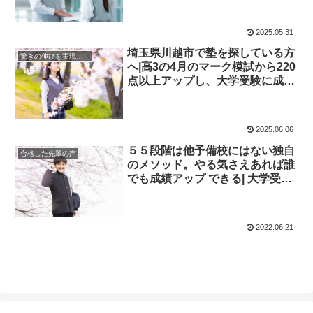
2025.05.31
埼玉県川越市で塾を探している方
驚きの伸びを実現｜先輩列伝
へ|高3の4月のマーク模試から220
点以上アップし、大学受験に成功
した先輩にインタビュー！大学受
験予備校四谷学院
2025.06.06
５５段階は他予備校にはない独自
合格した先輩の声
のメソッド。やる気さえあれば誰
でも成績アップ できる| 大学受験
に成功した先輩にインタビュー
【大学受験予備校四谷学院】
2022.06.21