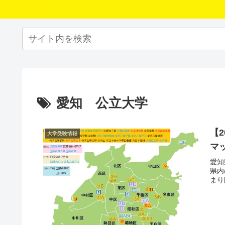
愛知 公立大学
【
大学受験情報
マ
愛知
県内
まり